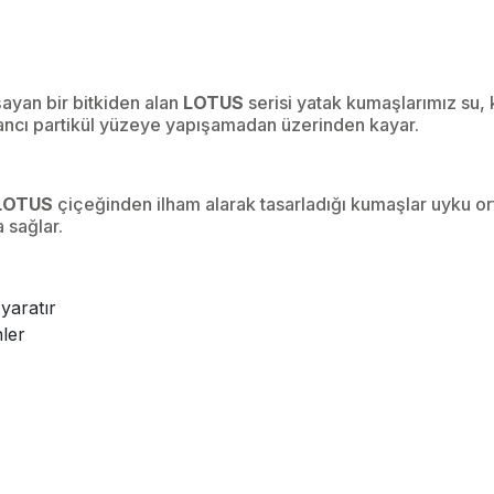
ayan bir bitkiden alan
LOTUS
serisi yatak kumaşlarımız su, ki
abancı partikül yüzeye yapışamadan üzerinden kayar.
LOTUS
çiçeğinden ilham alarak tasarladığı kumaşlar uyku or
a sağlar.
 yaratır
nler